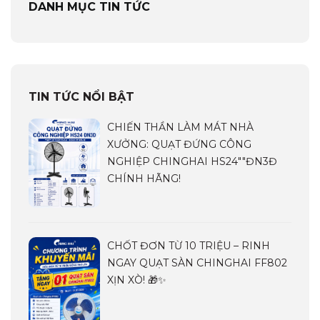
DANH MỤC TIN TỨC
TIN TỨC NỔI BẬT
CHIẾN THẦN LÀM MÁT NHÀ
XƯỞNG: QUẠT ĐỨNG CÔNG
NGHIỆP CHINGHAI HS24""ĐN3Đ
CHÍNH HÃNG!
CHỐT ĐƠN TỪ 10 TRIỆU – RINH
NGAY QUẠT SÀN CHINGHAI FF802
XỊN XÒ! 🎁✨