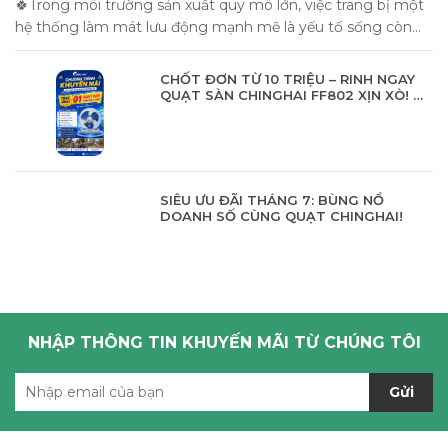
🍀​Trong môi trường sản xuất quy mô lớn, việc trang bị một
hệ thống làm mát lưu động mạnh mẽ là yếu tố sống còn...
CHỐT ĐƠN TỪ 10 TRIỆU – RINH NGAY
QUẠT SÀN CHINGHAI FF802 XỊN XÒ! 🎁
✨
SIÊU ƯU ĐÃI THÁNG 7: BÙNG NỔ
DOANH SỐ CÙNG QUẠT CHINGHAI!
NHẬP THÔNG TIN KHUYẾN MÃI TỪ CHÚNG TÔI
Gửi