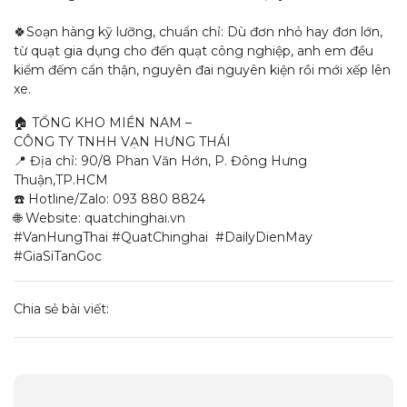
🍀​Soạn hàng kỹ lưỡng, chuẩn chỉ: Dù đơn nhỏ hay đơn lớn,
từ quạt gia dụng cho đến quạt công nghiệp, anh em đều
kiểm đếm cẩn thận, nguyên đai nguyên kiện rồi mới xếp lên
xe.
​🏠 TỔNG KHO MIỀN NAM –
CÔNG TY TNHH VẠN HƯNG THÁI
📍 Địa chỉ: 90/8 Phan Văn Hớn, P. Đông Hưng
Thuận,TP.HCM
☎️ Hotline/Zalo: 093 880 8824
🌐 Website: quatchinghai.vn
​#VanHungThai #QuatChinghai #DailyDienMay
#GiaSiTanGoc
Chia sẻ bài viết: