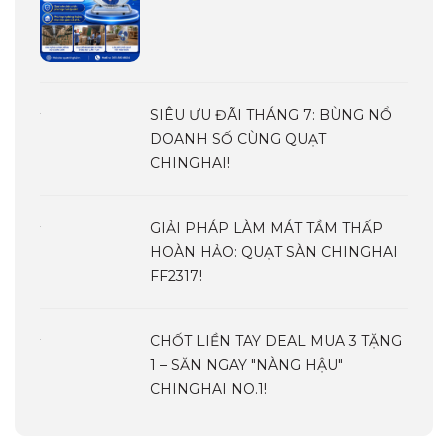
SIÊU ƯU ĐÃI THÁNG 7: BÙNG NỔ
DOANH SỐ CÙNG QUẠT
CHINGHAI!
GIẢI PHÁP LÀM MÁT TẦM THẤP
HOÀN HẢO: QUẠT SÀN CHINGHAI
FF2317!
CHỐT LIỀN TAY DEAL MUA 3 TẶNG
1 – SĂN NGAY "NÀNG HẬU"
CHINGHAI NO.1!