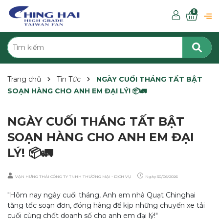
0
Trang chủ
Tin Tức
NGÀY CUỐI THÁNG TẤT BẬT
SOẠN HÀNG CHO ANH EM ĐẠI LÝ! 📦🚛
NGÀY CUỐI THÁNG TẤT BẬT
SOẠN HÀNG CHO ANH EM ĐẠI
LÝ! 📦🚛
VẠN HƯNG THÁI CÔNG TY TNHH THƯƠNG MẠI - DỊCH VỤ
Ngày
30/06/2026
​"Hôm nay ngày cuối tháng, Anh em nhà Quạt Chinghai
tăng tốc soạn đơn, đóng hàng để kịp những chuyến xe tải
cuối cùng chốt doanh số cho anh em đại lý!"